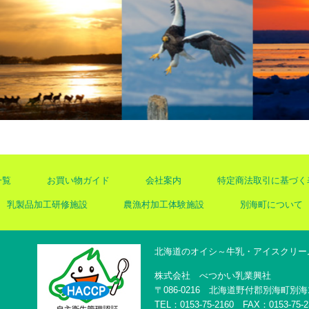
一覧
お買い物ガイド
会社案内
特定商法取引に基づく
乳製品加工研修施設
農漁村加工体験施設
別海町について
北海道のオイシ～牛乳・アイスクリー
株式会社 べつかい乳業興社
〒086-0216 北海道野付郡別海町別海
TEL：0153-75-2160 FAX：0153-75-2